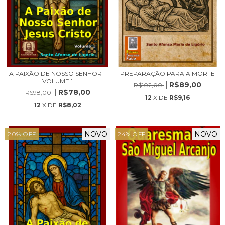
A PAIXÃO DE NOSSO SENHOR -
PREPARAÇÃO PARA A MORTE
VOLUME 1
R$89,00
R$102,00
R$78,00
R$98,00
12
X DE
R$9,16
12
X DE
R$8,02
NOVO
NOVO
20
%
OFF
24
%
OFF