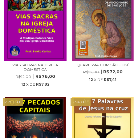
VIAS SACRAS NA IGREJA
QUARESMA COM SÃO JOSÉ
DOMÉSTICA
R$72,00
R$92,00
R$76,00
R$92,00
12
X DE
R$7,41
12
X DE
R$7,82
23
%
OFF
33
%
OFF