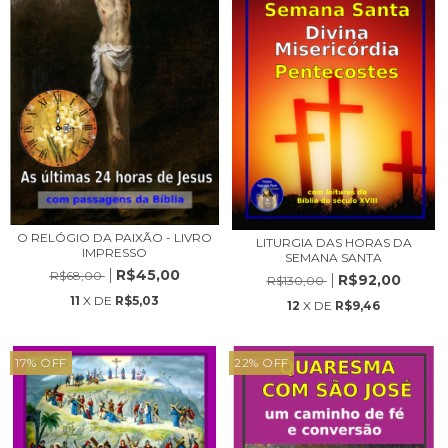
O RELÓGIO DA PAIXÃO - LIVRO
LITURGIA DAS HORAS DA
IMPRESSO
SEMANA SANTA
R$45,00
R$68,00
R$92,00
R$130,00
11
X DE
R$5,03
12
X DE
R$9,46
17
%
OFF
22
%
OFF