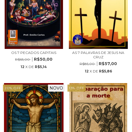
OS 7 PECADOS CAPITAIS
AS 7 PALAVRAS DE JESUS NA
CRUZ
R$50,00
R$65,00
R$57,00
R$85,00
12
X DE
R$5,14
12
X DE
R$5,86
NOVO
20
%
OFF
13
%
OFF