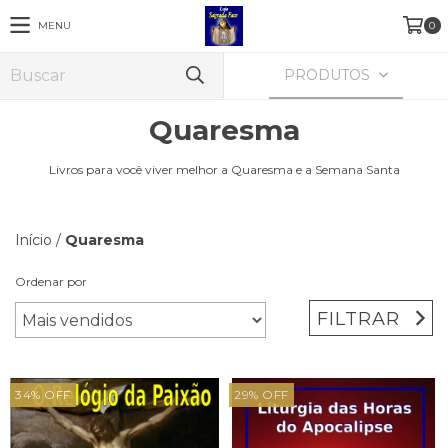
MENU
0
PRODUTOS
Quaresma
Livros para você viver melhor a Quaresma e a Semana Santa
Início
/
Quaresma
Ordenar por
FILTRAR
34
%
OFF
29
%
OFF